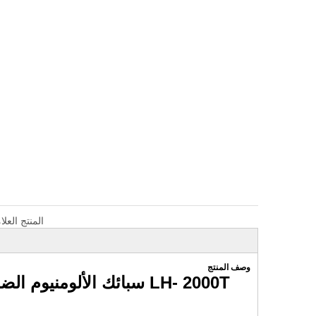
المنتج العلا
صما
وصف المنتج
الدق
LH- 2000T سبائك الألوم