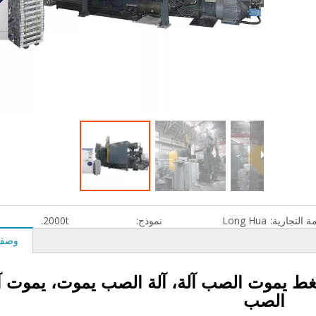
مة التجارية:
Long Hua
نموذج:
2000t.
وصف 
م تنظيم ضغط الغاز قالب مخصص عالي
آلة صب القوالب المخصصة لمحر
ة
الألومنيوم
نيوم الضغط يموت الصب آلة، آلة الصب يموت، يموت آ
الصب