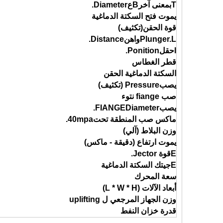
T
بمعنى آخر
B
ع
iameter.
D
يموت فتح السكتة الدماغية
قوة الحقن
(تكثيف)
L
lunger.
P
واهن
istance.
D
I
حقل
onition.
P
قطر الغطاس
السكتة الدماغية الحقن
يصب
ressure (تكثيف)
P
صب fiange نتوء
يصب
iameter.
D
IANGE
F
ماكس صب المنطقة تحت
40mpa.
وزن البلاط (آلي)
يموت ارتفاع (دقيقة - ماكس)
E
قوة Jector.
E
جيتك السكتة الدماغية
سعة المحرك
أبعاد الآلات (L * W * H)
وزن الجهاز المرجعي ل uplifting
قدرة خزان النفط