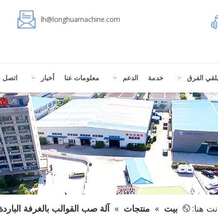
lh@longhuamachine.com
لقي الفرق
خدمة
الدعم
معلومات عنا
أخبار
اتصل بن
نت هنا:
بيت
»
منتجات
»
آلة صب القوالب بالغرفة الباردة