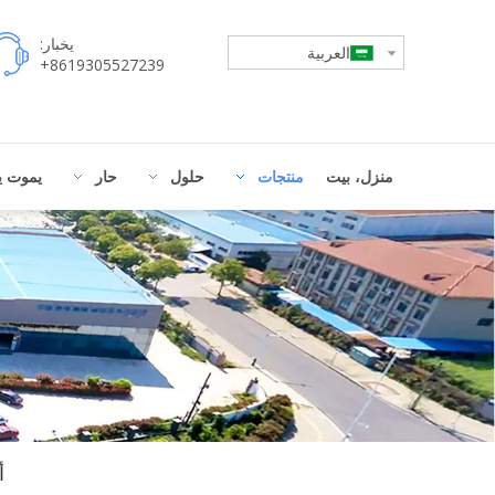
يخبار:
العربية
8619305527239+
منزل، بيت
منتجات
حلول
حار
يموت ي
أ