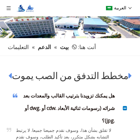
العربية
أنت هنا:
بيت
»
الدعم
»
التعليمات
مخطط التدفق من الصب يموت


هل يمكنك تزويدنا بترتيب القالب والمعدات بعد
شرائه (رسومات ثنائية الأبعاد .cdw أو .dwg أو
.jpg)؟
لا تقلق بشأن هذا، وسوف نقدم جميعنا جميعا. لا يرتبط
التشابه بشكل متكرر، بعد تأكيد الطلب، وسوف نقدم