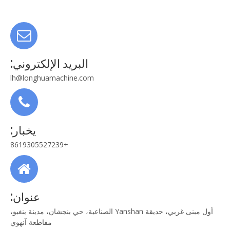
البريد الإلكتروني:
lh@longhuamachine.com
يخبار:
+8619305527239
عنوان:
أول مبنى غربي، حديقة Yanshan الصناعية، حي بنجشان، مدينة بنغبو،
مقاطعة آنهوي